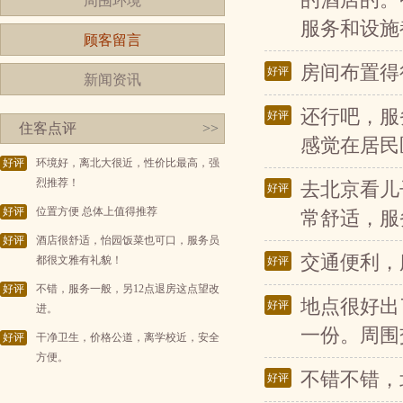
的酒店的。
周围环境
服务和设施
顾客留言
房间布置得
好评
新闻资讯
还行吧，服
好评
住客点评
>>
感觉在居民
好评
环境好，离北大很近，性价比最高，强
烈推荐！
去北京看儿
好评
好评
位置方便 总体上值得推荐
常舒适，服
好评
酒店很舒适，怡园饭菜也可口，服务员
交通便利，
都很文雅有礼貌！
好评
好评
不错，服务一般，另12点退房这点望改
地点很好出
好评
进。
一份。周围
好评
干净卫生，价格公道，离学校近，安全
方便。
不错不错，
好评